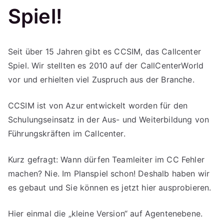
O
Spiel!
r
g
a
Seit über 15 Jahren gibt es CCSIM, das Callcenter
ni
Spiel. Wir stellten es 2010 auf der CallCenterWorld
s
vor und erhielten viel Zuspruch aus der Branche.
a
ti
CCSIM ist von Azur entwickelt worden für den
o
Schulungseinsatz in der Aus- und Weiterbildung von
n
Führungskräften im Callcenter.
f
Kurz gefragt: Wann dürfen Teamleiter im CC Fehler
ü
machen? Nie. Im Planspiel schon! Deshalb haben wir
r
es gebaut und Sie können es jetzt hier ausprobieren.
d
ie
Hier einmal die „kleine Version“ auf Agentenebene.
S