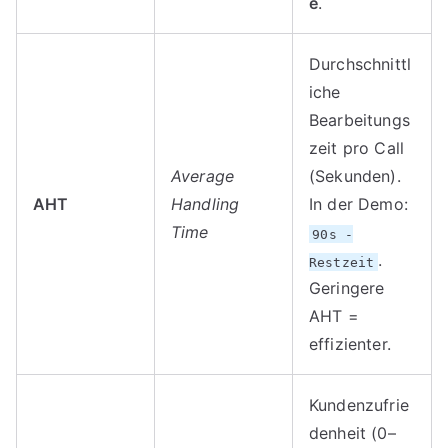
e
.
Durchschnittl
iche
Bearbeitungs
zeit pro Call
Average
(Sekunden).
AHT
Handling
In der Demo:
Time
90s -
.
Restzeit
Geringere
AHT =
effizienter.
Kundenzufrie
denheit (0–