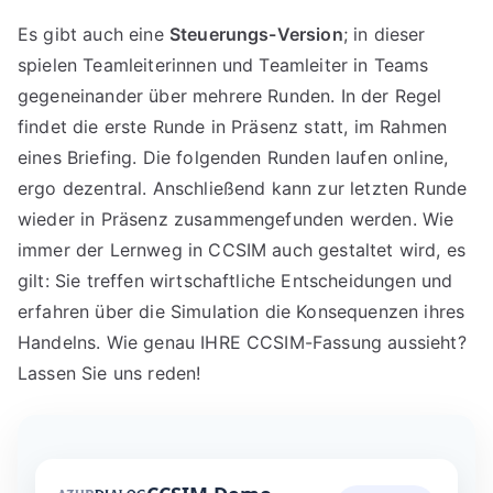
o
Es gibt auch eine
Steuerungs-Version
; in dieser
zi
spielen Teamleiterinnen und Teamleiter in Teams
al
gegeneinander über mehrere Runden. In der Regel
w
findet die erste Runde in Präsenz statt, im Rahmen
ir
eines Briefing. Die folgenden Runden laufen online,
t
ergo dezentral. Anschließend kann zur letzten Runde
s
wieder in Präsenz zusammengefunden werden. Wie
c
immer der Lernweg in CCSIM auch gestaltet wird, es
h
gilt: Sie treffen wirtschaftliche Entscheidungen und
a
erfahren über die Simulation die Konsequenzen ihres
ft
Handelns. Wie genau IHRE CCSIM-Fassung aussieht?
Lassen Sie uns reden!